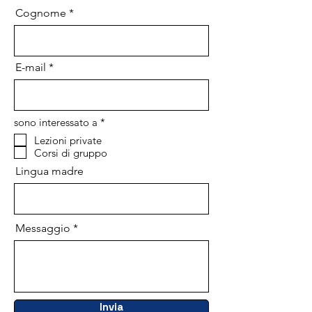
Cognome
E-mail
O
sono interessato a
*
b
Lezioni private
b
Corsi di gruppo
l
i
Lingua madre
g
a
t
o
r
i
Messaggio
o
Invia